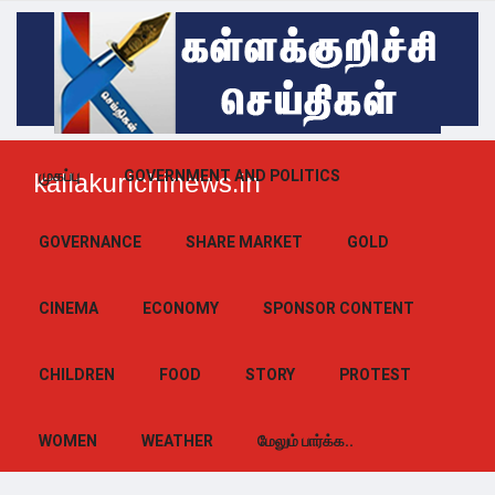
முகப்பு
GOVERNMENT AND POLITICS
kallakurichinews.in
GOVERNANCE
SHARE MARKET
GOLD
CINEMA
ECONOMY
SPONSOR CONTENT
CHILDREN
FOOD
STORY
PROTEST
WOMEN
WEATHER
மேலும் பார்க்க..