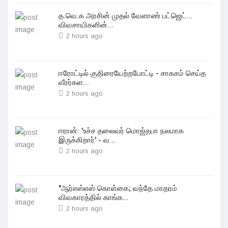
த.வெ.க அரசின் முதல் வேளாண் பட்ஜெட்...
விவசாயிகளின்...
2 hours ago
ஈரோட்டில் குதிரையேற்றபோட்டி - சாகசம் செய்த
வீரர்கள...
2 hours ago
ஈரான்: 'உச்ச தலைவர் மொஜ்தபா நலமாக
இருக்கிறார்' - வ...
2 hours ago
"ஆர்எஸ்எஸ் கொள்கை; வந்தே மாதரம்
விவகாரத்தில் காங்க...
2 hours ago