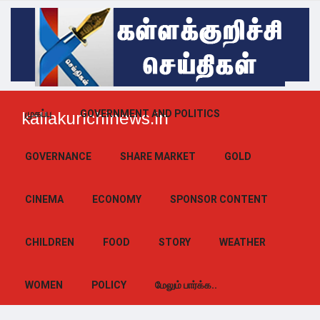
முகப்பு
GOVERNMENT AND POLITICS
kallakurichinews.in
GOVERNANCE
SHARE MARKET
GOLD
CINEMA
ECONOMY
SPONSOR CONTENT
CHILDREN
FOOD
STORY
WEATHER
WOMEN
POLICY
மேலும் பார்க்க..