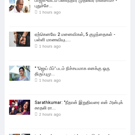
பாஜக-விடம் பணிந்தார் முதல்வர் ரங்கசாமி! -
புதுச்சே...
1 hours ago
ஏற்கெனவே 2 மனைவிகள், 5 குழந்தைகள் -
பள்ளி மாணவியுட...
1 hours ago
" 'ஜெய் பீம்' படம் நிச்சயமாக எனக்கு ஒரு
திருப்புமு...
1 hours ago
Sarathkumar: "நீதான் இறுதிவரை என் அன்புக்
காதலி ரா...
2 hours ago