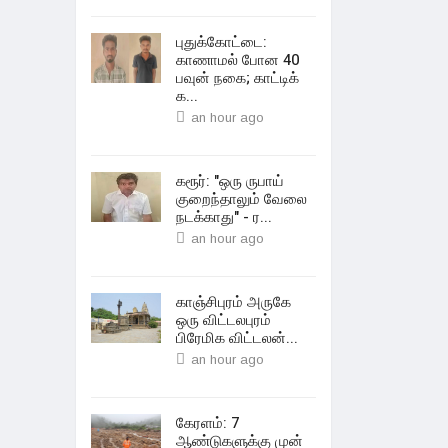
புதுக்கோட்டை:
காணாமல் போன 40
பவுன் நகை; காட்டிக்
க...
an hour ago
கரூர்: "ஒரு ருபாய்
குறைந்தாலும் வேலை
நடக்காது" - ர...
an hour ago
காஞ்சிபுரம் அருகே
ஒரு விட்டலபுரம்
பிரேமிக விட்டலன்...
an hour ago
கேரளம்: 7
ஆண்டுகளுக்கு முன்