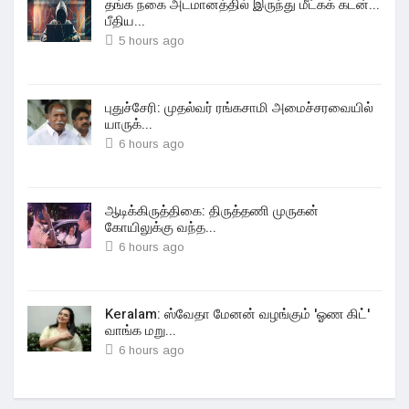
தங்க நகை அடமானத்தில் இருந்து மீட்கக் கடன்...
பீதிய...
5 hours ago
புதுச்சேரி: முதல்வர் ரங்கசாமி அமைச்சரவையில்
யாருக்...
6 hours ago
ஆடிக்கிருத்திகை: திருத்தணி முருகன்
கோயிலுக்கு வந்த...
6 hours ago
Keralam: ஸ்வேதா மேனன் வழங்கும் 'ஓண கிட்'
வாங்க மறு...
6 hours ago