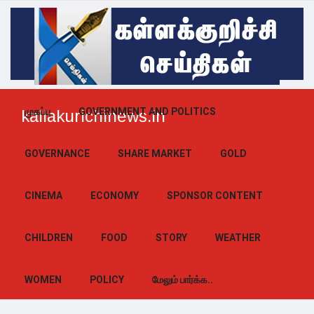
முகப்பு
GOVERNMENT AND POLITICS
kallakurichinews.in
GOVERNANCE
SHARE MARKET
GOLD
CINEMA
ECONOMY
SPONSOR CONTENT
CHILDREN
FOOD
STORY
WEATHER
WOMEN
POLICY
மேலும் பார்க்க..