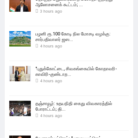
ஆலோசனைக் கூட்டம்; ...
3 hours ago
பழனி ரூ.100 கோடி நில மோசடி வழக்கு:
சார்பதிவாளர் ஜஸ...
4 hours ago
"புதுக்கோட்டை, சிவகங்கையில் கோதாவரி-
காவிரி-குண்டாற...
4 hours ago
தஞ்சாவூர்: உதயநிதி கைது விவகாரத்தில்
போராட்டம்; தி...
4 hours ago