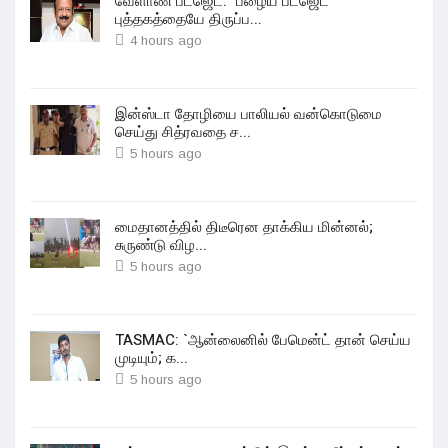
வேளாண் பட்ஜெட்: "பழைய பட்ஜெட்
புத்தகத்தையே திருப்ப...
4 hours ago
இன்ஸ்டா தோழியை பாலியல் வன்கொடுமை
செய்து சித்ரவதை ச...
5 hours ago
மைதானத்தில் திடீரென தாக்கிய மின்னல்;
சுருண்டு விழ...
5 hours ago
TASMAC: `ஆன்லைனில் பேமென்ட் தான் செய்ய
முடியும்; க...
5 hours ago