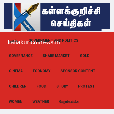
முகப்பு
GOVERNMENT AND POLITICS
kallakurichinews.in
GOVERNANCE
SHARE MARKET
GOLD
CINEMA
ECONOMY
SPONSOR CONTENT
CHILDREN
FOOD
STORY
PROTEST
WOMEN
WEATHER
மேலும் பார்க்க..