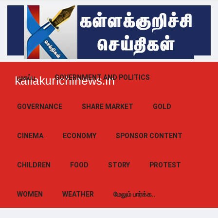
முகப்பு
GOVERNMENT AND POLITICS
kallakurichinews.in
GOVERNANCE
SHARE MARKET
GOLD
CINEMA
ECONOMY
SPONSOR CONTENT
CHILDREN
FOOD
STORY
PROTEST
WOMEN
WEATHER
மேலும் பார்க்க..