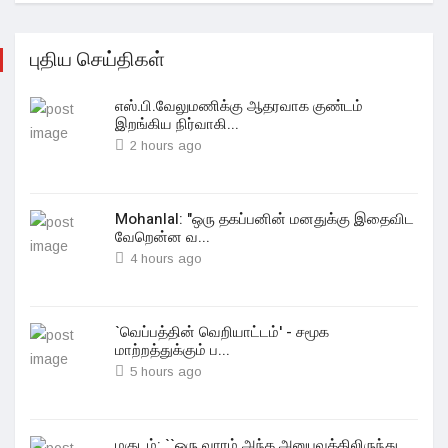
புதிய செய்திகள்
எஸ்.பி.வேலுமணிக்கு ஆதரவாக குண்டம்
இறங்கிய நிர்வாகி...
2 hours ago
Mohanlal: "ஒரு தகப்பனின் மனதுக்கு இதைவிட
வேறென்ன வ...
4 hours ago
`வெப்பத்தின் வெறியாட்டம்' - சமூக
மாற்றத்துக்கும் ப...
5 hours ago
மகுடம்: ``ஒரு வாரம் அந்த அனுபவத்திலிருந்து