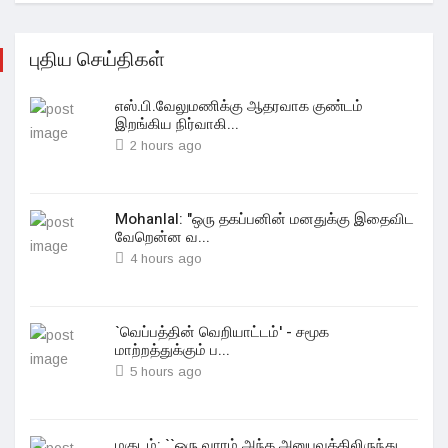
புதிய செய்திகள்
எஸ்.பி.வேலுமணிக்கு ஆதரவாக குண்டம்
இறங்கிய நிர்வாகி...
2 hours ago
Mohanlal: "ஒரு தகப்பனின் மனதுக்கு இதைவிட
வேறென்ன வ...
4 hours ago
`வெப்பத்தின் வெறியாட்டம்' - சமூக
மாற்றத்துக்கும் ப...
5 hours ago
மகுடம்: ``ஒரு வாரம் அந்த அனுபவத்திலிருந்து