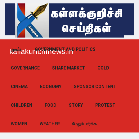
முகப்பு
GOVERNMENT AND POLITICS
kallakurichinews.in
GOVERNANCE
SHARE MARKET
GOLD
CINEMA
ECONOMY
SPONSOR CONTENT
CHILDREN
FOOD
STORY
PROTEST
WOMEN
WEATHER
மேலும் பார்க்க..