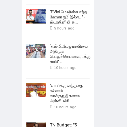
'EVM மெஷின்ல எந்த
கோளாறும் இல்ல...' -
ஸ்டாலினின் க...
9 hours ago
`எஸ்.பி.வேலுமணியை
அதிமுக
பொதுச்செயலாளராக்கு
சாமி' ...
10 hours ago
"வாய்க்கு வந்ததை
எல்லாம்
வாக்குறுதிகளாக
அள்ளி வீசி...
10 hours ago
TN Budget: "5