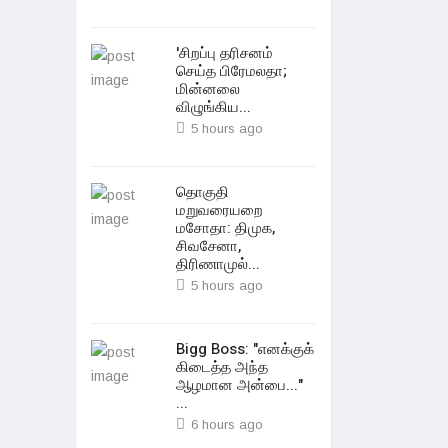
'சிறப்பு தரிசனம்
செய்த பிரேமலதா;
மின்னலை
விழுங்கிய...
5 hours ago
தொகுதி
மறுவரையறை
மசோதா: திமுக,
சிவசேனா,
திரிணாமுல்...
5 hours ago
Bigg Boss: "எனக்குக்
கிடைத்த அந்த
ஆழமான அன்பை..."
...
6 hours ago