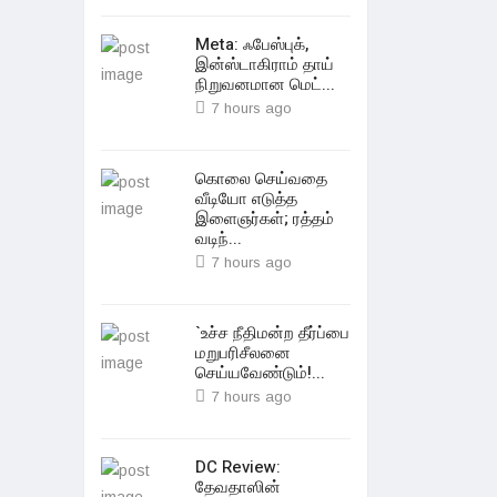
Meta: ஃபேஸ்புக்,
இன்ஸ்டாகிராம் தாய்
நிறுவனமான மெட்...
7 hours ago
கொலை செய்வதை
வீடியோ எடுத்த
இளைஞர்கள்; ரத்தம்
வடிந்...
7 hours ago
`உச்ச நீதிமன்ற தீர்ப்பை
மறுபரிசீலனை
செய்யவேண்டும்!...
7 hours ago
DC Review:
தேவதாஸின்