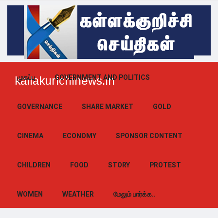
முகப்பு
GOVERNMENT AND POLITICS
kallakurichinews.in
GOVERNANCE
SHARE MARKET
GOLD
CINEMA
ECONOMY
SPONSOR CONTENT
CHILDREN
FOOD
STORY
PROTEST
WOMEN
WEATHER
மேலும் பார்க்க..