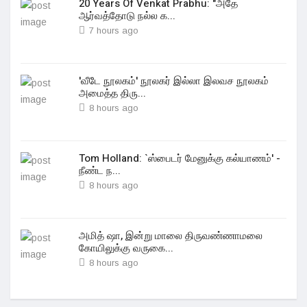
20 Years Of Venkat Prabhu: "அதே
ஆர்வத்தோடு நல்ல க...
7 hours ago
'வீடே நூலகம்' நூலகர் இல்லா இலவச நூலகம்
அமைத்த திரு...
8 hours ago
Tom Holland: `ஸ்பைடர் மேனுக்கு கல்யாணம்' -
நீண்ட ந...
8 hours ago
அமித் ஷா, இன்று மாலை திருவண்ணாமலை
கோயிலுக்கு வருகை...
8 hours ago