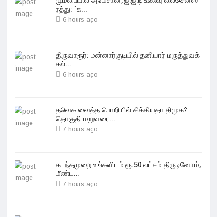
மும்பையில் அமேசான், ஐ.ஐ.டி உணவு லைசென்ஸ்
ரத்து: `க...
6 hours ago
திருவாரூர்: மன்னார்குடியில் தனியார் மருத்துவக்
கல்...
6 hours ago
தவெக வைத்த பொறியில் சிக்கியதா திமுக?
தொகுதி மறுவரை...
7 hours ago
கடந்தமுறை உங்களிடம் ரூ.50 லட்சம் திருடினோம்,
மீண்ட...
7 hours ago