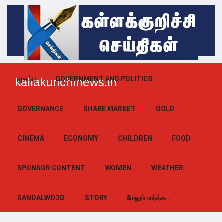
முகப்பு
GOVERNMENT AND POLITICS
kallakurichinews.in
GOVERNANCE
SHARE MARKET
GOLD
CINEMA
ECONOMY
CHILDREN
FOOD
SPONSOR CONTENT
WOMEN
WEATHER
SANDALWOOD
STORY
மேலும் பார்க்க..