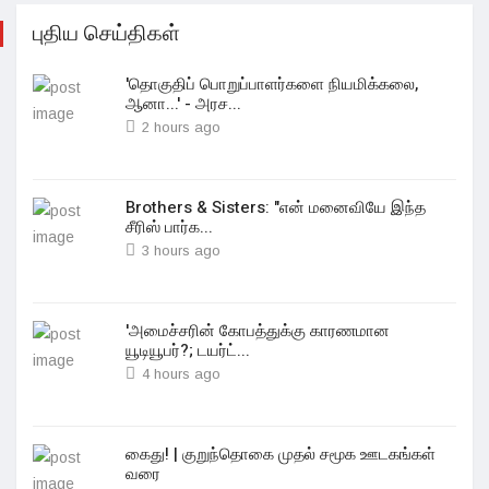
புதிய செய்திகள்
'தொகுதிப் பொறுப்பாளர்களை நியமிக்கலை,
ஆனா...' - அரச...
2 hours ago
Brothers & Sisters: "என் மனைவியே இந்த
சீரிஸ் பார்க...
3 hours ago
'அமைச்சரின் கோபத்துக்கு காரணமான
யூடியூபர்?; டயர்ட்...
4 hours ago
கைது! | குறுந்தொகை முதல் சமூக ஊடகங்கள்
வரை