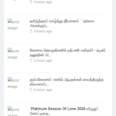
4 hours ago
தமிழ்த்தாய் வாழ்த்து தீர்மானம்: ``தவெக
அரசுக்கும்,...
5 hours ago
கோவை தொகுதிகளில் நற்பணி மன்றம்! - நடிகர்
தனுஷின் அ...
5 hours ago
கும்பகோணம்: காரில் ஆயுதங்கள் வைத்திருந்த
விவகாரம்;...
5 hours ago
`Platinum Season Of Love 2026 விருது'-
பிளாட்டினத...