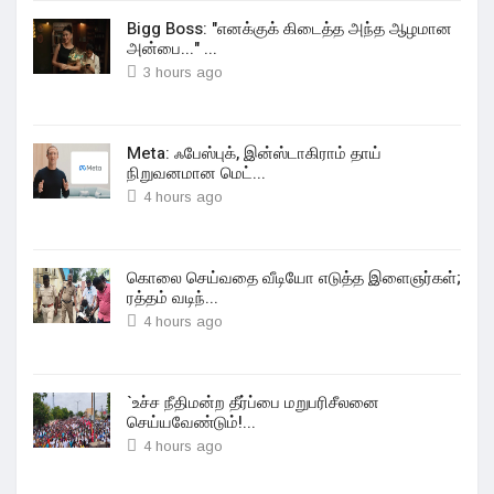
Bigg Boss: "எனக்குக் கிடைத்த அந்த ஆழமான
அன்பை..." ...
3 hours ago
Meta: ஃபேஸ்புக், இன்ஸ்டாகிராம் தாய்
நிறுவனமான மெட்...
4 hours ago
கொலை செய்வதை வீடியோ எடுத்த இளைஞர்கள்;
ரத்தம் வடிந்...
4 hours ago
`உச்ச நீதிமன்ற தீர்ப்பை மறுபரிசீலனை
செய்யவேண்டும்!...
4 hours ago