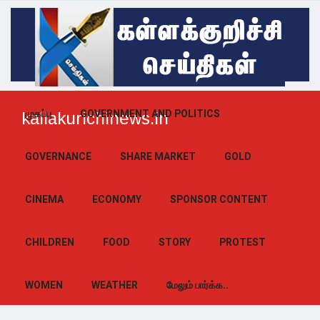
முகப்பு
GOVERNMENT AND POLITICS
kallakurichinews.in
GOVERNANCE
SHARE MARKET
GOLD
CINEMA
ECONOMY
SPONSOR CONTENT
CHILDREN
FOOD
STORY
PROTEST
WOMEN
WEATHER
மேலும் பார்க்க..