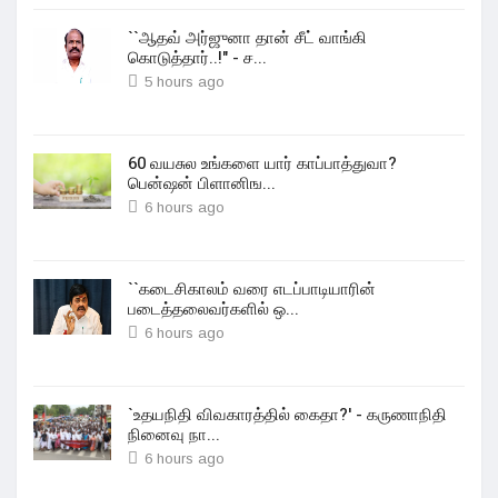
``ஆதவ் அர்ஜுனா தான் சீட் வாங்கி
கொடுத்தார்..!" - ச...
5 hours ago
60 வயசுல உங்களை யார் காப்பாத்துவா?
பென்ஷன் பிளானிங...
6 hours ago
``கடைசிகாலம் வரை எடப்பாடியாரின்
படைத்தலைவர்களில் ஒ...
6 hours ago
`உதயநிதி விவகாரத்தில் கைதா?' - கருணாநிதி
நினைவு நா...
6 hours ago