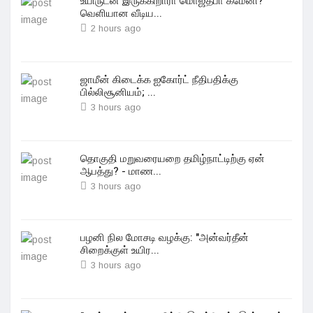
உயிருடன் இருக்கிறாரா மொஜ்தபா‌ கமேனி?
வெளியான வீடிய...
2 hours ago
ஜாமீன் கிடைக்க ஐகோர்ட் நீதிபதிக்கு
பில்லிசூனியம்; ...
3 hours ago
தொகுதி மறுவரையறை தமிழ்நாட்டிற்கு ஏன்
ஆபத்து? - மாண...
3 hours ago
பழனி நில மோசடி வழக்கு: "அன்வர்தீன்
சிறைக்குள் உயிர...
3 hours ago