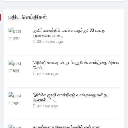
புதிய செய்திகள்
குளிர்பானத்தில் மயக்க மருந்து; 33 வயது
நடிகையை பால...
23 minutes ago
"அமெரிக்காவுடன் நடப்பது பேச்சுவார்த்தை அல்ல;
'செய்...
an hour ago
"இங்கே ஜாதி சான்றிதழ் வாங்குவது எளிது;
ஆனால்..." -...
an hour ago
காவல்துறை கௌரவங்களில் ஒன்றான