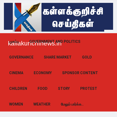
முகப்பு
GOVERNMENT AND POLITICS
kallakurichinews.in
GOVERNANCE
SHARE MARKET
GOLD
CINEMA
ECONOMY
SPONSOR CONTENT
CHILDREN
FOOD
STORY
PROTEST
WOMEN
WEATHER
மேலும் பார்க்க..