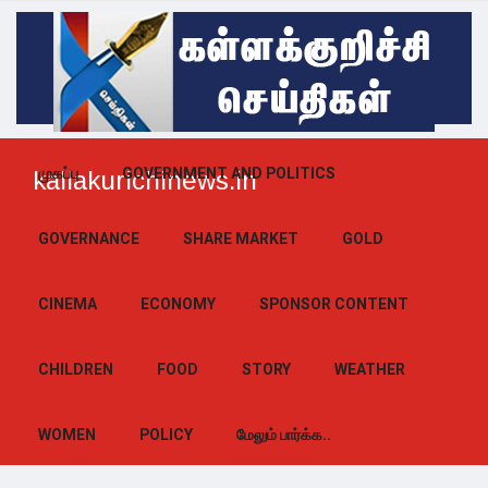
முகப்பு
GOVERNMENT AND POLITICS
kallakurichinews.in
GOVERNANCE
SHARE MARKET
GOLD
CINEMA
ECONOMY
SPONSOR CONTENT
CHILDREN
FOOD
STORY
WEATHER
WOMEN
POLICY
மேலும் பார்க்க..