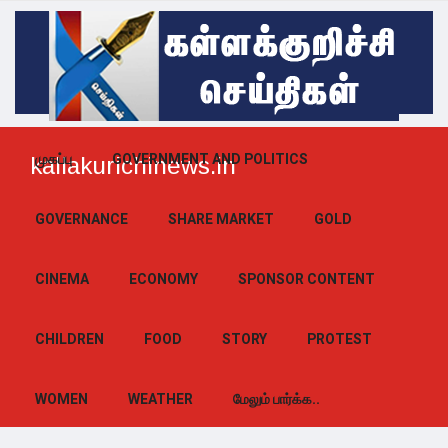
முகப்பு
GOVERNMENT AND POLITICS
kallakurichinews.in
GOVERNANCE
SHARE MARKET
GOLD
CINEMA
ECONOMY
SPONSOR CONTENT
CHILDREN
FOOD
STORY
PROTEST
WOMEN
WEATHER
மேலும் பார்க்க..