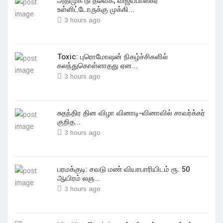
அதிமுக டு தவெக; விஜயபாஸ்கர்
உள்ளிட்டோருக்கு முக்கி...
3 hours ago
Toxic: புரொமோஷன் நிகழ்ச்சிகளில்
கலந்துகொள்ளாதது ஏன...
3 hours ago
சுதந்திர தின விழா வினாடி-வினாவில் சாவர்க்கர்
குறித...
3 hours ago
பரமக்குடி: சவடு மண் வியாபாரியிடம் ரூ. 50
ஆயிரம் லஞ...
3 hours ago