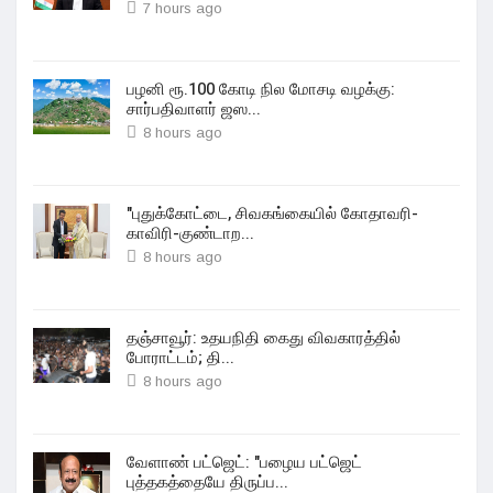
7 hours ago
பழனி ரூ.100 கோடி நில மோசடி வழக்கு:
சார்பதிவாளர் ஜஸ...
8 hours ago
"புதுக்கோட்டை, சிவகங்கையில் கோதாவரி-
காவிரி-குண்டாற...
8 hours ago
தஞ்சாவூர்: உதயநிதி கைது விவகாரத்தில்
போராட்டம்; தி...
8 hours ago
வேளாண் பட்ஜெட்: "பழைய பட்ஜெட்
புத்தகத்தையே திருப்ப...