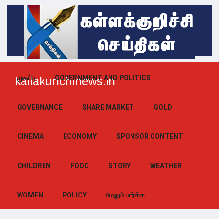
முகப்பு
GOVERNMENT AND POLITICS
kallakurichinews.in
GOVERNANCE
SHARE MARKET
GOLD
CINEMA
ECONOMY
SPONSOR CONTENT
CHILDREN
FOOD
STORY
WEATHER
WOMEN
POLICY
மேலும் பார்க்க..