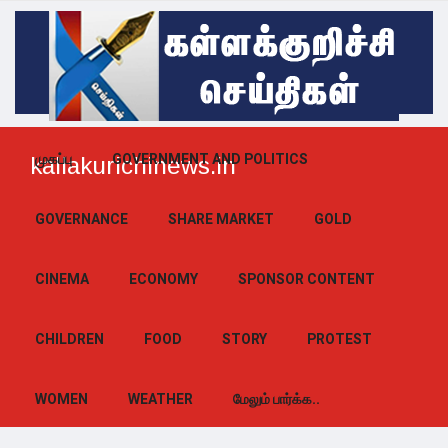
முகப்பு
GOVERNMENT AND POLITICS
kallakurichinews.in
GOVERNANCE
SHARE MARKET
GOLD
CINEMA
ECONOMY
SPONSOR CONTENT
CHILDREN
FOOD
STORY
PROTEST
WOMEN
WEATHER
மேலும் பார்க்க..