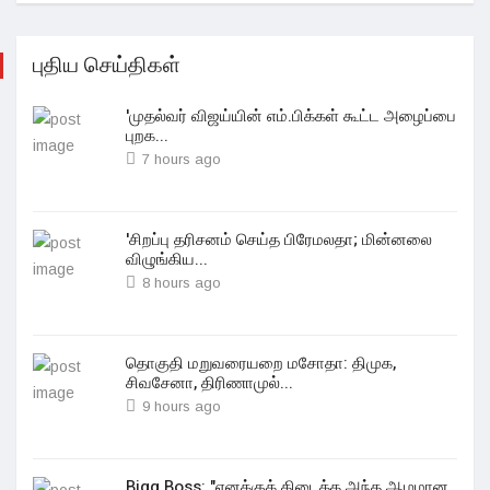
புதிய செய்திகள்
'முதல்வர் விஜய்யின் எம்.பிக்கள் கூட்ட அழைப்பை
புறக...
7 hours ago
'சிறப்பு தரிசனம் செய்த பிரேமலதா; மின்னலை
விழுங்கிய...
8 hours ago
தொகுதி மறுவரையறை மசோதா: திமுக,
சிவசேனா, திரிணாமுல்...
9 hours ago
Bigg Boss: "எனக்குக் கிடைத்த அந்த ஆழமான