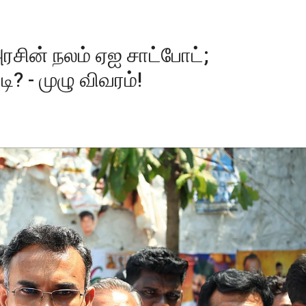
சின் நலம் ஏஐ சாட்போட்;
ி? - முழு விவரம்!