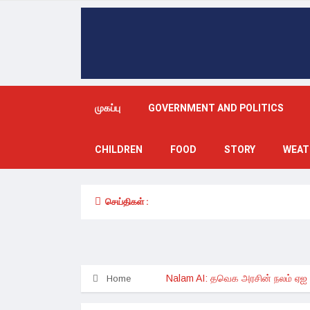
முகப்பு
GOVERNMENT AND POLITICS
CHILDREN
FOOD
STORY
WEAT
செய்திகள் :
Nalam AI: தவெக அரசின் நலம் ஏஐ சாட
Home