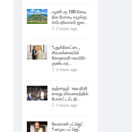
பழனி ரூ.100 கோடி
நில மோசடி வழக்கு:
சார்பதிவாளர் ஜஸ...
2 hours ago
"புதுக்கோட்டை,
சிவகங்கையில்
கோதாவரி-காவிரி-
குண்டாற...
2 hours ago
தஞ்சாவூர்: உதயநிதி
கைது விவகாரத்தில்
போராட்டம்; தி...
3 hours ago
வேளாண் பட்ஜெட்:
"பழைய பட்ஜெட்