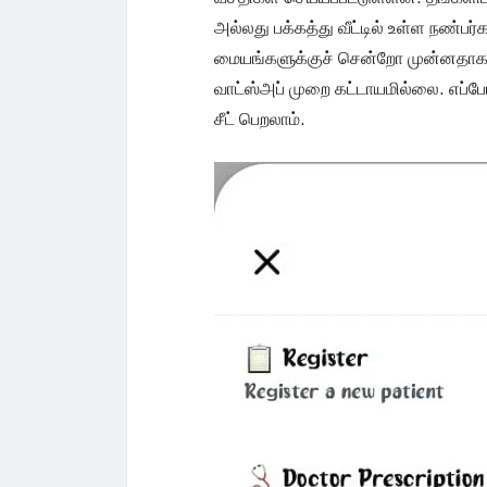
அல்லது பக்கத்து வீட்டில் உள்ள நண்
மையங்களுக்குச் சென்றோ முன்னதாகவே 
வாட்ஸ்அப் முறை கட்டாயமில்லை. எப்ப
சீட் பெறலாம்.