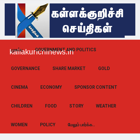
முகப்பு
GOVERNMENT AND POLITICS
kallakurichinews.in
GOVERNANCE
SHARE MARKET
GOLD
CINEMA
ECONOMY
SPONSOR CONTENT
CHILDREN
FOOD
STORY
WEATHER
WOMEN
POLICY
மேலும் பார்க்க..