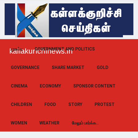
முகப்பு
GOVERNMENT AND POLITICS
kallakurichinews.in
GOVERNANCE
SHARE MARKET
GOLD
CINEMA
ECONOMY
SPONSOR CONTENT
CHILDREN
FOOD
STORY
PROTEST
WOMEN
WEATHER
மேலும் பார்க்க..