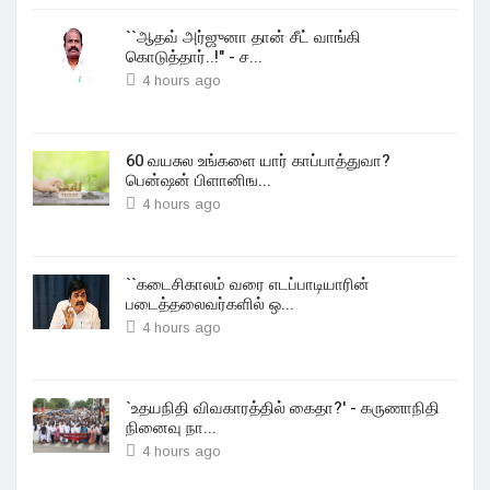
``ஆதவ் அர்ஜுனா தான் சீட் வாங்கி
கொடுத்தார்..!" - ச...
4 hours ago
60 வயசுல உங்களை யார் காப்பாத்துவா?
பென்ஷன் பிளானிங...
4 hours ago
``கடைசிகாலம் வரை எடப்பாடியாரின்
படைத்தலைவர்களில் ஒ...
4 hours ago
`உதயநிதி விவகாரத்தில் கைதா?' - கருணாநிதி
நினைவு நா...
4 hours ago