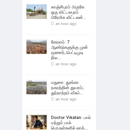
காஞ்சிபுரம் அருகே
ஒரு விட்டலபுரம்
பிரேமிக விட்டலன்...
an hour ago
கேரளம்: 7
ஆண்டுகளுக்கு முன்
மூணார், பெட்டிமுடி
நில...
an hour ago
மதுரை: தூங்கா
நகரத்தின் துயரம்;
துர்நாற்றம் வீசும்...
an hour ago
Doctor Vikatan: பால்
மற்றும் பால்
பொருள்களில் லாக்...