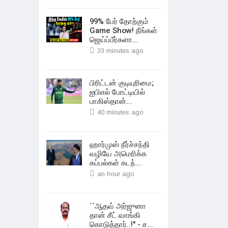
99% பேர் தோற்கும்
Game Show! நீங்கள்
ஜெய்ப்பீர்களா...
33 minutes ago
பிரிட்டன் குடியுரிமை;
ஐபிஎல் போட்டியில்
பாகிஸ்தான்...
40 minutes ago
ஹார்முஸ் நீர்ச்சந்தி
வழியே அமெரிக்க
கப்பல்கள் கடந்...
an hour ago
``ஆதவ் அர்ஜுனா
தான் சீட் வாங்கி
கொடுத்தார்..!" - ச...