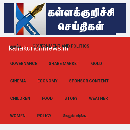
முகப்பு
GOVERNMENT AND POLITICS
kallakurichinews.in
GOVERNANCE
SHARE MARKET
GOLD
CINEMA
ECONOMY
SPONSOR CONTENT
CHILDREN
FOOD
STORY
WEATHER
WOMEN
POLICY
மேலும் பார்க்க..