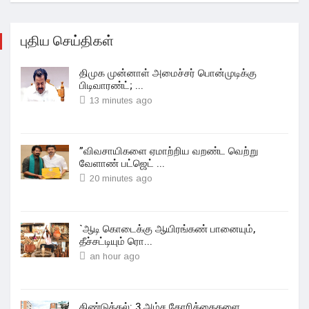
புதிய செய்திகள்
திமுக முன்னாள் அமைச்சர் பொன்முடிக்கு
பிடிவாரண்ட்; ...
13 minutes ago
”விவசாயிகளை ஏமாற்றிய வறண்ட வெற்று
வேளாண் பட்ஜெட் ...
20 minutes ago
`ஆடி கொடைக்கு ஆயிரங்கண் பானையும்,
தீச்சட்டியும் ரொ...
an hour ago
திண்டுக்கல்: 3 அம்ச கோரிக்கைகளை