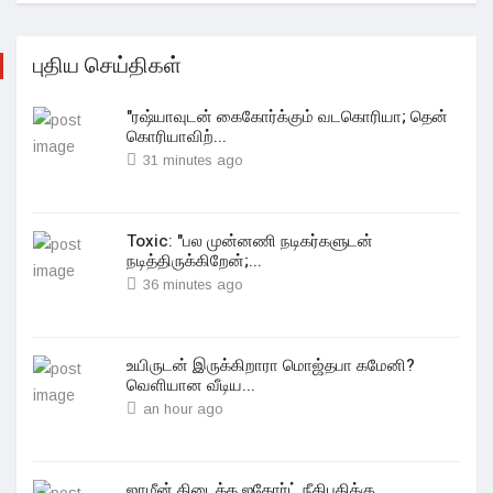
புதிய செய்திகள்
"ரஷ்யாவுடன் கைகோர்க்கும் வடகொரியா; தென்
கொரியாவிற்...
31 minutes ago
Toxic: "பல முன்னணி நடிகர்களுடன்
நடித்திருக்கிறேன்;...
36 minutes ago
உயிருடன் இருக்கிறாரா மொஜ்தபா‌ கமேனி?
வெளியான வீடிய...
an hour ago
ஜாமீன் கிடைக்க ஐகோர்ட் நீதிபதிக்கு