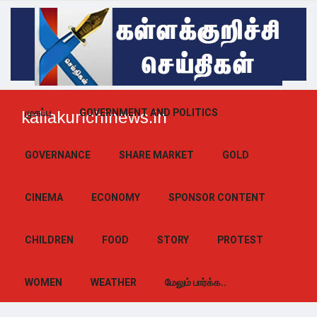
முகப்பு
GOVERNMENT AND POLITICS
kallakurichinews.in
GOVERNANCE
SHARE MARKET
GOLD
CINEMA
ECONOMY
SPONSOR CONTENT
CHILDREN
FOOD
STORY
PROTEST
WOMEN
WEATHER
மேலும் பார்க்க..