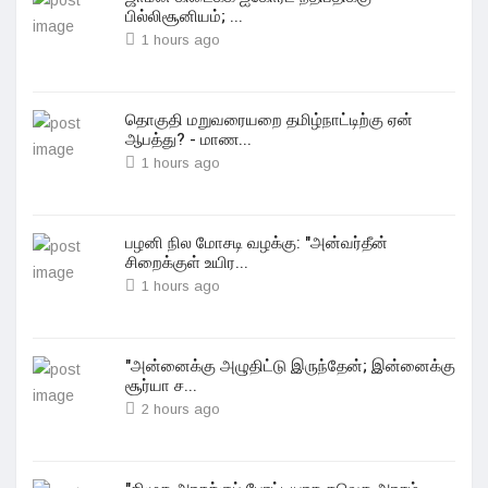
பில்லிசூனியம்; ...
1 hours ago
தொகுதி மறுவரையறை தமிழ்நாட்டிற்கு ஏன்
ஆபத்து? - மாண...
1 hours ago
பழனி நில மோசடி வழக்கு: "அன்வர்தீன்
சிறைக்குள் உயிர...
1 hours ago
"அன்னைக்கு அழுதிட்டு இருந்தேன்; இன்னைக்கு
சூர்யா ச...
2 hours ago