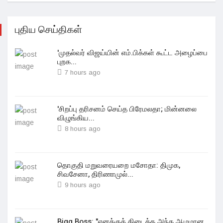
புதிய செய்திகள்
'முதல்வர் விஜய்யின் எம்.பிக்கள் கூட்ட அழைப்பை
புறக...
7 hours ago
'சிறப்பு தரிசனம் செய்த பிரேமலதா; மின்னலை
விழுங்கிய...
8 hours ago
தொகுதி மறுவரையறை மசோதா: திமுக,
சிவசேனா, திரிணாமுல்...
9 hours ago
Bigg Boss: "எனக்குக் கிடைத்த அந்த ஆழமான