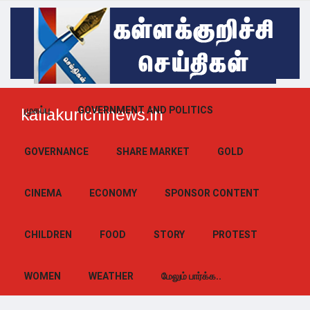
முகப்பு
GOVERNMENT AND POLITICS
kallakurichinews.in
GOVERNANCE
SHARE MARKET
GOLD
CINEMA
ECONOMY
SPONSOR CONTENT
CHILDREN
FOOD
STORY
PROTEST
WOMEN
WEATHER
மேலும் பார்க்க..