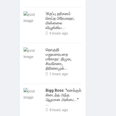
'சிறப்பு தரிசனம்
செய்த பிரேமலதா;
மின்னலை
விழுங்கிய...
6 hours ago
தொகுதி
மறுவரையறை
மசோதா: திமுக,
சிவசேனா,
திரிணாமுல்...
7 hours ago
Bigg Boss: "எனக்குக்
கிடைத்த அந்த
ஆழமான அன்பை..."
...
8 hours ago