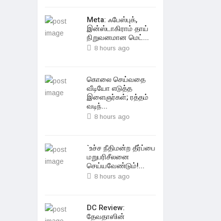
Meta: ஃபேஸ்புக்,
இன்ஸ்டாகிராம் தாய்
நிறுவனமான மெட்...
8 hours ago
கொலை செய்வதை
வீடியோ எடுத்த
இளைஞர்கள்; ரத்தம்
வடிந்...
8 hours ago
`உச்ச நீதிமன்ற தீர்ப்பை
மறுபரிசீலனை
செய்யவேண்டும்!...
8 hours ago
DC Review:
தேவதாஸின்