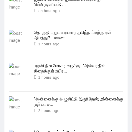
பில்லிசூனியம்; ...
an hour ago
தொகுதி மறுவரையறை தமிழ்நாட்டிற்கு ஏன்
ஆபத்து? - மாண...
1 hours ago
பழனி நில மோசடி வழக்கு: "அன்வர்தீன்
சிறைக்குள் உயிர...
1 hours ago
"அன்னைக்கு அழுதிட்டு இருந்தேன்; இன்னைக்கு
சூர்யா ச...
2 hours ago