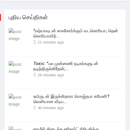
புதிய செய்திகள்
"ரஷ்யாவுடன் கைகோர்க்கும் வடகொரியா; தென்
கொரியாவிற்...
21 minutes ago
Toxic: "பல முன்னணி நடிகர்களுடன்
நடித்திருக்கிறேன்;...
26 minutes ago
உயிருடன் இருக்கிறாரா மொஜ்தபா‌ கமேனி?
வெளியான வீடிய...
40 minutes ago
ஜாமீன் கிடைக்க ஐகோர்ட் நீதிபதிக்கு