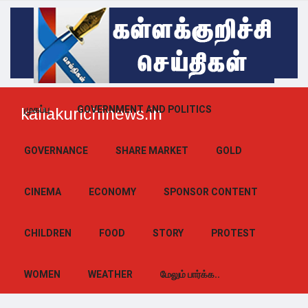
முகப்பு
GOVERNMENT AND POLITICS
kallakurichinews.in
GOVERNANCE
SHARE MARKET
GOLD
CINEMA
ECONOMY
SPONSOR CONTENT
CHILDREN
FOOD
STORY
PROTEST
WOMEN
WEATHER
மேலும் பார்க்க..