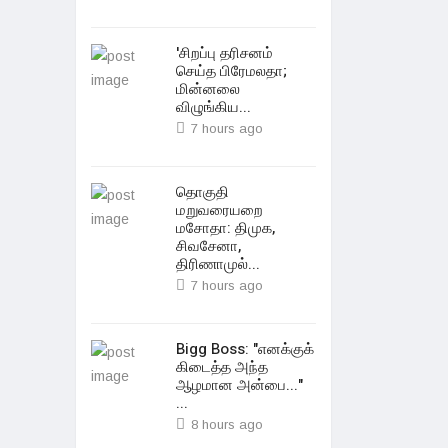
'சிறப்பு தரிசனம்
செய்த பிரேமலதா;
மின்னலை
விழுங்கிய...
7 hours ago
தொகுதி
மறுவரையறை
மசோதா: திமுக,
சிவசேனா,
திரிணாமுல்...
7 hours ago
Bigg Boss: "எனக்குக்
கிடைத்த அந்த
ஆழமான அன்பை..."
...
8 hours ago