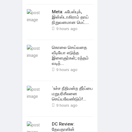
Meta: ஃபேஸ்புக்,
இன்ஸ்டாகிராம் தாய்
நிறுவனமான மெட்...
9 hours ago
கொலை செய்வதை
வீடியோ எடுத்த
இளைஞர்கள்; ரத்தம்
வடிந்...
9 hours ago
`உச்ச நீதிமன்ற தீர்ப்பை
மறுபரிசீலனை
செய்யவேண்டும்!...
9 hours ago
DC Review:
தேவதாஸின்