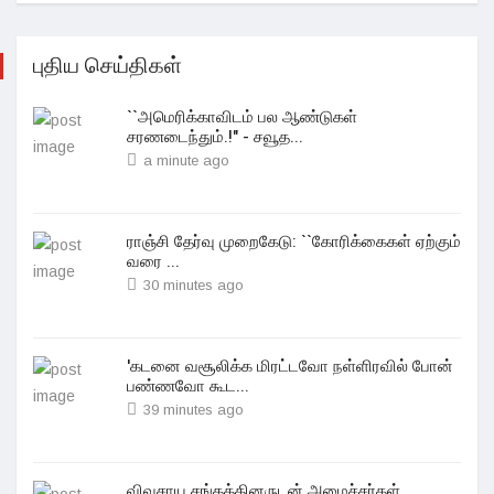
புதிய செய்திகள்
``அமெரிக்காவிடம் பல ஆண்டுகள்
சரணடைந்தும்.!" - சவூத...
a minute ago
ராஞ்சி தேர்வு முறைகேடு: ``கோரிக்கைகள் ஏற்கும்
வரை ...
30 minutes ago
'கடனை வசூலிக்க மிரட்டவோ நள்ளிரவில் போன்
பண்ணவோ கூட...
39 minutes ago
விவசாய சங்கத்தினருடன் அமைச்சர்கள்