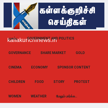
முகப்பு
GOVERNMENT AND POLITICS
kallakurichinews.in
GOVERNANCE
SHARE MARKET
GOLD
CINEMA
ECONOMY
SPONSOR CONTENT
CHILDREN
FOOD
STORY
PROTEST
WOMEN
WEATHER
மேலும் பார்க்க..