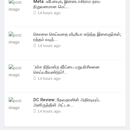
Meta: ஃபேஸ்புக், இன்ஸ்டாகிராம் தாய்
நிறுவனமான மெட்...
14 hours ago
கொலை செய்வதை வீடியோ எடுத்த இளைஞர்கள்;
ரத்தம் வடிந்...
14 hours ago
`உச்ச நீதிமன்ற தீர்ப்பை மறுபரிசீலனை
செய்யவேண்டும்!...
14 hours ago
DC Review: தேவதாஸின் அதிரடியும்,
அனிருத்தின் அட்டக...
14 hours ago