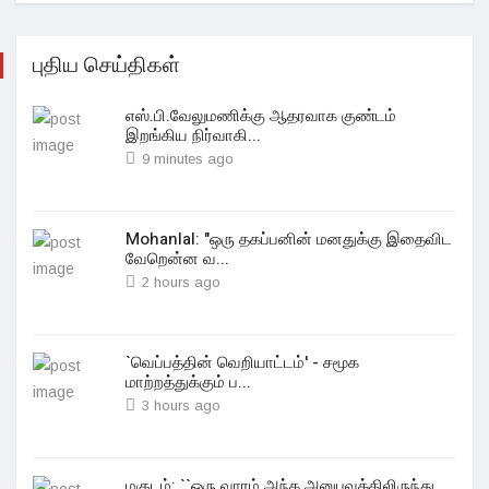
புதிய செய்திகள்
எஸ்.பி.வேலுமணிக்கு ஆதரவாக குண்டம்
இறங்கிய நிர்வாகி...
9 minutes ago
Mohanlal: "ஒரு தகப்பனின் மனதுக்கு இதைவிட
வேறென்ன வ...
2 hours ago
`வெப்பத்தின் வெறியாட்டம்' - சமூக
மாற்றத்துக்கும் ப...
3 hours ago
மகுடம்: ``ஒரு வாரம் அந்த அனுபவத்திலிருந்து