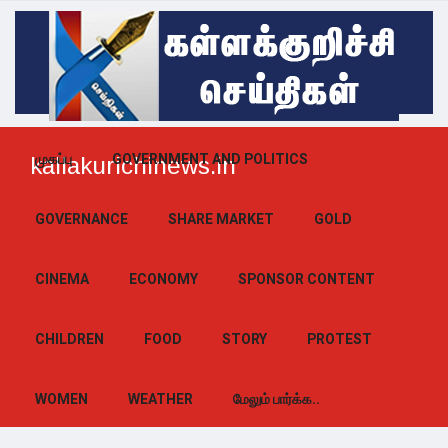
முகப்பு
GOVERNMENT AND POLITICS
kallakurichinews.in
GOVERNANCE
SHARE MARKET
GOLD
CINEMA
ECONOMY
SPONSOR CONTENT
CHILDREN
FOOD
STORY
PROTEST
WOMEN
WEATHER
மேலும் பார்க்க..