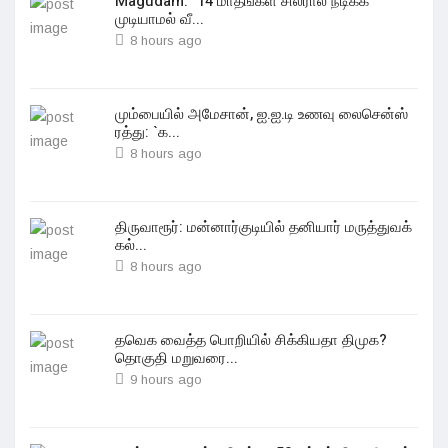
Magudam: "14 மாதங்கள் சிலரால் நடிக்க
முடியாமல் வீ...
8 hours ago
மும்பையில் அமேசான், ஐ.ஐ.டி உணவு லைசென்ஸ்
ரத்து: `க...
8 hours ago
திருவாரூர்: மன்னார்குடியில் தனியார் மருத்துவக்
கல்...
8 hours ago
தவெக வைத்த பொறியில் சிக்கியதா திமுக?
தொகுதி மறுவரை...
9 hours ago