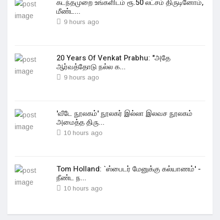
கடந்தமுறை உங்களிடம் ரூ.50 லட்சம் திருடினோம்,
மீண்ட...
9 hours ago
20 Years Of Venkat Prabhu: "அதே
ஆர்வத்தோடு நல்ல க...
9 hours ago
'வீடே நூலகம்' நூலகர் இல்லா இலவச நூலகம்
அமைத்த திரு...
10 hours ago
Tom Holland: `ஸ்பைடர் மேனுக்கு கல்யாணம்' -
நீண்ட ந...
10 hours ago