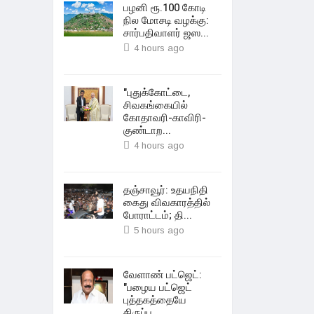
பழனி ரூ.100 கோடி
நில மோசடி வழக்கு:
சார்பதிவாளர் ஜஸ...
4 hours ago
"புதுக்கோட்டை,
சிவகங்கையில்
கோதாவரி-காவிரி-
குண்டாற...
4 hours ago
தஞ்சாவூர்: உதயநிதி
கைது விவகாரத்தில்
போராட்டம்; தி...
5 hours ago
வேளாண் பட்ஜெட்:
"பழைய பட்ஜெட்
புத்தகத்தையே
திருப்ப...