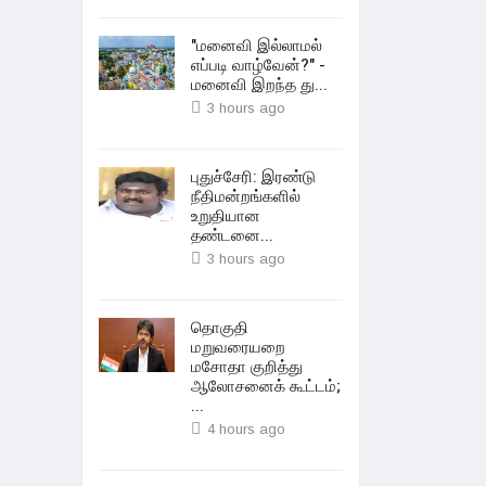
"மனைவி இல்லாமல்
எப்படி வாழ்வேன்?" -
மனைவி இறந்த து...
3 hours ago
புதுச்சேரி: இரண்டு
நீதிமன்றங்களில்
உறுதியான
தண்டனை...
3 hours ago
தொகுதி
மறுவரையறை
மசோதா குறித்து
ஆலோசனைக் கூட்டம்;
...
4 hours ago