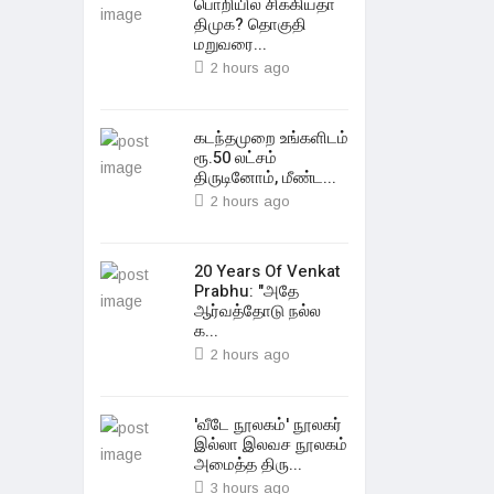
பொறியில் சிக்கியதா
திமுக? தொகுதி
மறுவரை...
2 hours ago
கடந்தமுறை உங்களிடம்
ரூ.50 லட்சம்
திருடினோம், மீண்ட...
2 hours ago
20 Years Of Venkat
Prabhu: "அதே
ஆர்வத்தோடு நல்ல
க...
2 hours ago
'வீடே நூலகம்' நூலகர்
இல்லா இலவச நூலகம்
அமைத்த திரு...
3 hours ago