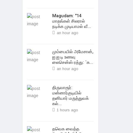
Magudam: "14
மாதங்கள் சிலரால்
நடிக்க முடியாமல் வீ...
an hour ago
மும்பையில் அமேசான்,
ஐ.ஐ.டி உணவு
லைசென்ஸ் ரத்து: `க...
an hour ago
திருவாரூர்:
மன்னார்குடியில்
தனியார் மருத்துவக்
கல்...
1 hours ago
தவெக வைத்த