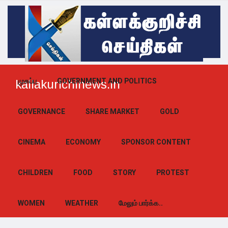
முகப்பு
GOVERNMENT AND POLITICS
kallakurichinews.in
GOVERNANCE
SHARE MARKET
GOLD
CINEMA
ECONOMY
SPONSOR CONTENT
CHILDREN
FOOD
STORY
PROTEST
WOMEN
WEATHER
மேலும் பார்க்க..