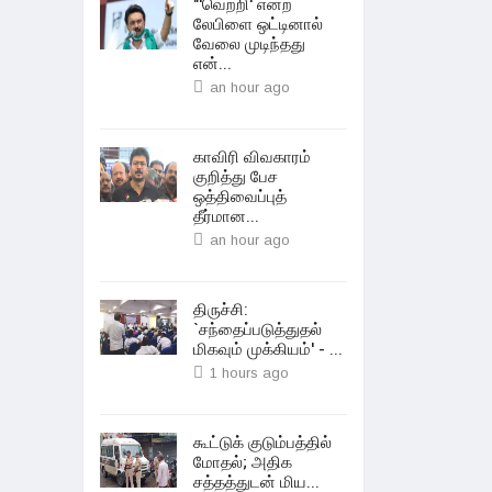
"'வெற்றி' என்ற
லேபிளை ஒட்டினால்
வேலை முடிந்தது
என்...
an hour ago
காவிரி விவகாரம்
குறித்து பேச
ஒத்திவைப்புத்
தீர்மான...
an hour ago
திருச்சி:
`சந்தைப்படுத்துதல்
மிகவும் முக்கியம்' - ...
1 hours ago
கூட்டுக் குடும்பத்தில்
மோதல்; அதிக
சத்தத்துடன் மிய...