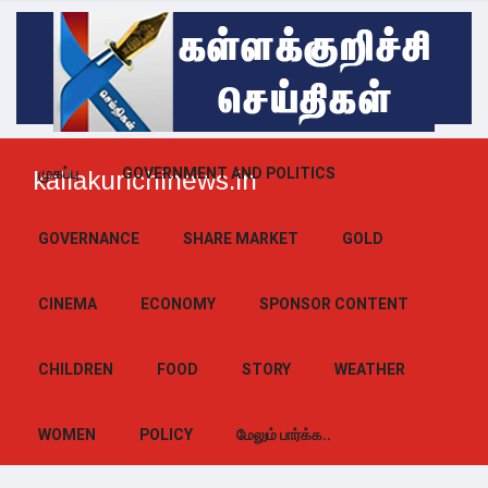
முகப்பு
GOVERNMENT AND POLITICS
kallakurichinews.in
GOVERNANCE
SHARE MARKET
GOLD
CINEMA
ECONOMY
SPONSOR CONTENT
CHILDREN
FOOD
STORY
WEATHER
WOMEN
POLICY
மேலும் பார்க்க..