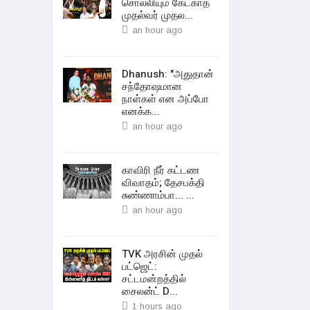
சொல்லியும் கேட்காத
முதல்வர் முதல...
an hour ago
Dhanush: "அதுதான்
சந்தோஷமான
நாள்கள் என அப்போ
எனக்க...
an hour ago
காவிரி நீர் கட்டண
விவாதம்; தேசபக்தி
சுண்ணாம்பா... ...
an hour ago
TVK அரசின் முதல்
பட்ஜெட்:
சட்டமன்றத்தில்
சைலன்ட் D...
1 hours ago