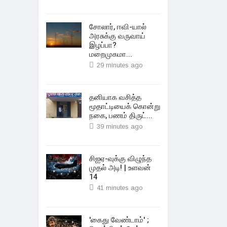
சோலார், ஈவி-யால்
அரசுக்கு வருவாய்
இழப்பா?
மறைமுகமா...
29 minutes ago
தனியாக வசித்த
மூதாட்டியைக் கொன்று
நகை, பணம் திருட்...
39 minutes ago
சிஐஏ-வுக்கு விழுந்த
முதல் அடி! | உளவன்
14
41 minutes ago
'கைது வேண்டாம்' ;